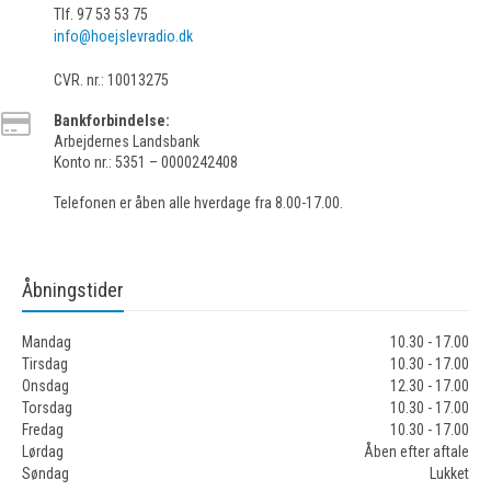
Tlf. 97 53 53 75
info@hoejslevradio.dk
CVR. nr.: 10013275
Bankforbindelse:
Arbejdernes Landsbank
Konto nr.: 5351 – 0000242408
Telefonen er åben alle hverdage fra 8.00-17.00.
Åbningstider
Mandag
10.30 - 17.00
Tirsdag
10.30 - 17.00
Onsdag
12.30 - 17.00
Torsdag
10.30 - 17.00
Fredag
10.30 - 17.00
Lørdag
Åben efter aftale
Søndag
Lukket